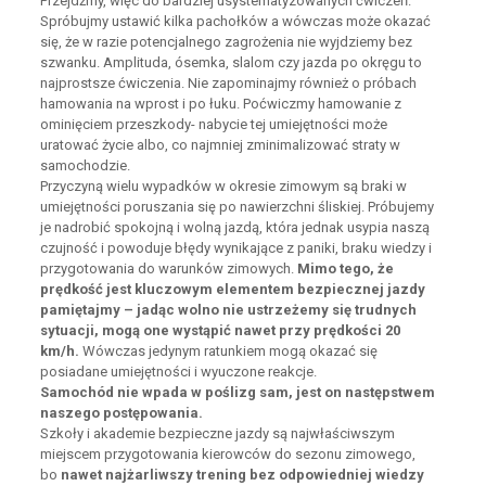
Przejdźmy, więc do bardziej usystematyzowanych ćwiczeń.
Spróbujmy ustawić kilka pachołków a wówczas może okazać
się, że w razie potencjalnego zagrożenia nie wyjdziemy bez
szwanku. Amplituda, ósemka, slalom czy jazda po okręgu to
najprostsze ćwiczenia. Nie zapominajmy również o próbach
hamowania na wprost i po łuku. Poćwiczmy hamowanie z
ominięciem przeszkody- nabycie tej umiejętności może
uratować życie albo, co najmniej zminimalizować straty w
samochodzie.
Przyczyną wielu wypadków w okresie zimowym są braki w
umiejętności poruszania się po nawierzchni śliskiej. Próbujemy
je nadrobić spokojną i wolną jazdą, która jednak usypia naszą
czujność i powoduje błędy wynikające z paniki, braku wiedzy i
przygotowania do warunków zimowych.
Mimo tego, że
prędkość jest kluczowym elementem bezpiecznej jazdy
pamiętajmy – jadąc wolno nie ustrzeżemy się trudnych
sytuacji, mogą one wystąpić nawet przy prędkości 20
km/h.
Wówczas jedynym ratunkiem mogą okazać się
posiadane umiejętności i wyuczone reakcje.
Samochód nie wpada w poślizg sam, jest on następstwem
naszego postępowania.
Szkoły i akademie bezpieczne jazdy są najwłaściwszym
miejscem przygotowania kierowców do sezonu zimowego,
bo
nawet najżarliwszy trening bez odpowiedniej wiedzy