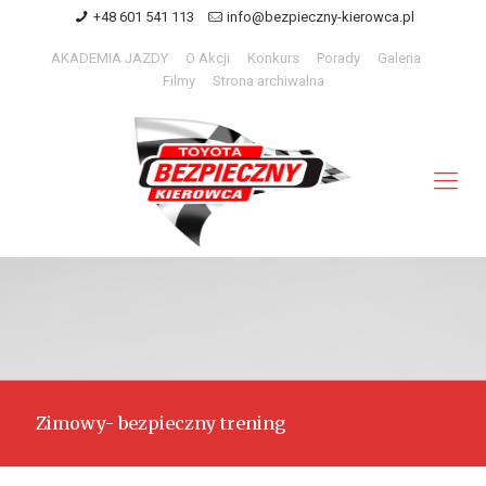
+48 601 541 113
info@bezpieczny-kierowca.pl
AKADEMIA JAZDY
O Akcji
Konkurs
Porady
Galeria
Filmy
Strona archiwalna
Zimowy- bezpieczny trening