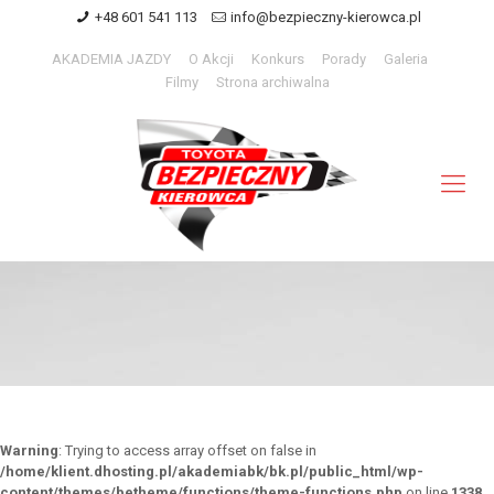
+48 601 541 113
info@bezpieczny-kierowca.pl
AKADEMIA JAZDY
O Akcji
Konkurs
Porady
Galeria
Filmy
Strona archiwalna
Warning
: Trying to access array offset on false in
/home/klient.dhosting.pl/akademiabk/bk.pl/public_html/wp-
content/themes/betheme/functions/theme-functions.php
on line
1338