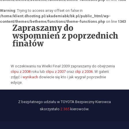
Warning
: Trying to access array offset on false in
/home/klient.dhosting.pl/akademiabk/bk.pl/public_html/wp-
content/themes/betheme/functions/theme-functions.php
on line
1343
Zapraszamy do
wspomnień z poprzednich
finałów
W oczekiwaniu na Wielki Finał 2009 zapraszamy do obejrzenia
clipu z 2008
roku lub
clipu z 2007
oraz
clip z 2006
. W galerii
zdjęć i
wynikach
dowiecie się kto i jak wygrał poprzednie
edycje.
Z bezpłatnego udziału w TOYOTA Bezpieczny Kierowca
skorzystało
2 365
kierowców.