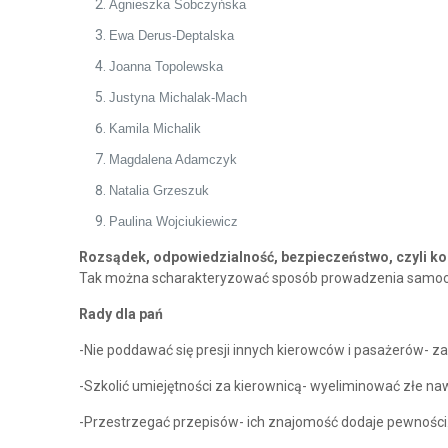
Agnieszka Sobczyńska
Ewa Derus-Deptalska
Joanna Topolewska
Justyna Michalak-Mach
Kamila Michalik
Magdalena Adamczyk
Natalia Grzeszuk
Paulina Wojciukiewicz
Rozsądek, odpowiedzialność, bezpieczeństwo, czyli kob
Tak można scharakteryzować sposób prowadzenia samochodu p
Rady dla pań
-Nie poddawać się presji innych kierowców i pasażerów- zauf
-Szkolić umiejętności za kierownicą- wyeliminować złe na
-Przestrzegać przepisów- ich znajomość dodaje pewności