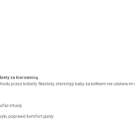
iety za kierownicą.
rzez kobiety. Niestety, stereotyp baby za kółkiem nie ułatwia im reali
ać intuicji.
wyki, poprawić komfort jazdy
.