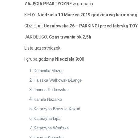
ZAJĘCIA PRAKTYCZNE
w grupach
KIEDY:
Niedziela 10 Marzec 2019 godzina wg harmonog
GDZIE:
ul. Uczniowska 26 – PARKINGI przed fabryką TO
JAK DŁUGO:
Czas trwania ok 2,5h
Lista uczestniczek:
I grupa godzina
Niedziela 9:00
Dominika Mazur
Halszka Walkowska-Lange
Joanna Rutkowska
Kamila Nazarko
Katarzyna Boczula-Kozuń
Katarzyna Lipa
Katarzyna Wrońska
Lucyna Konopka