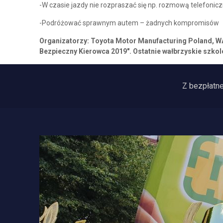
-W czasie jazdy nie rozpraszać się np. rozmową telefonicz
-Podróżować sprawnym autem – żadnych kompromisów
Organizatorzy: Toyota Motor Manufacturing Poland, WA
Bezpieczny Kierowca 2019″. Ostatnie wałbrzyskie szkole
Z bezpłatn