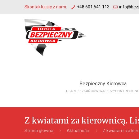
Skontaktuj się z nami:
+48 601 541 113
info@bezp
Bezpieczny Kierowca
DLA MIESZKAŃCÓW WAŁBRZYCHA I REGION
Z kwiatami za kierownicą. L
Strona główna
Aktualności
Z kwiatami za kie