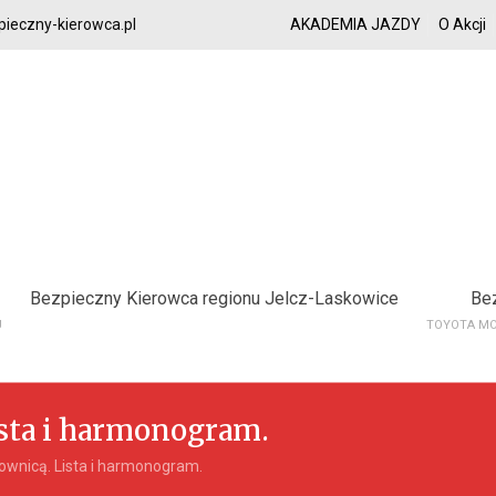
ieczny-kierowca.pl
AKADEMIA JAZDY
O Akcji
Bezpieczny Kierowca regionu Jelcz-Laskowice
Be
U
TOYOTA MO
ista i harmonogram.
rownicą. Lista i harmonogram.