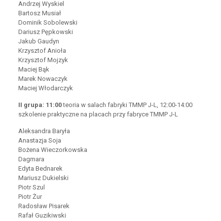
Andrzej Wyskiel
Bartosz Musiał
Dominik Sobolewski
Dariusz Pępkowski
Jakub Gaudyn
Krzysztof Anioła
Krzysztof Mojzyk
Maciej Bąk
Marek Nowaczyk
Maciej Włodarczyk
II grupa: 11:00
teoria w salach fabryki TMMP J-L, 12:00-14:00
szkolenie praktyczne na placach przy fabryce TMMP J-L
Aleksandra Baryła
Anastazja Soja
Bożena Wieczorkowska
Dagmara
Edyta Bednarek
Mariusz Dukielski
Piotr Szul
Piotr Żur
Radosław Pisarek
Rafał Guzikiwski