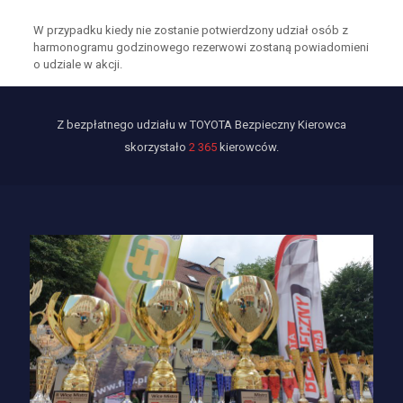
W przypadku kiedy nie zostanie potwierdzony udział osób z
harmonogramu godzinowego rezerwowi zostaną powiadomieni
o udziale w akcji.
Z bezpłatnego udziału w TOYOTA Bezpieczny Kierowca
skorzystało
2 365
kierowców.