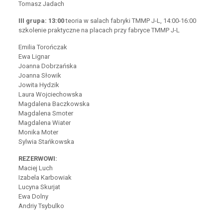
Tomasz Jadach
III grupa: 13:00
teoria w salach fabryki TMMP J-L, 14:00-16:00
szkolenie praktyczne na placach przy fabryce TMMP J-L
Emilia Torończak
Ewa Lignar
Joanna Dobrzańska
Joanna Słowik
Jowita Hydzik
Laura Wojciechowska
Magdalena Baczkowska
Magdalena Smoter
Magdalena Wiater
Monika Moter
Sylwia Stańkowska
REZERWOWI:
Maciej Luch
Izabela Karbowiak
Lucyna Skurjat
Ewa Dolny
Andriy Tsybulko​