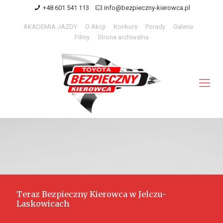
+48 601 541 113
info@bezpieczny-kierowca.pl
AKADEMIA JAZDY
O Akcji
Konkurs
Porady
Galeria
Filmy
Strona archiwalna
Teraz Bezpieczny Kierowca w Jelczu-
Laskowicach