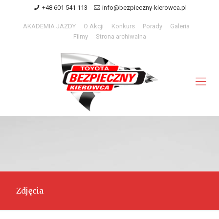
+48 601 541 113
info@bezpieczny-kierowca.pl
AKADEMIA JAZDY
O Akcji
Konkurs
Porady
Galeria
Filmy
Strona archiwalna
Zdjęcia