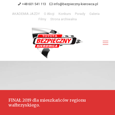
+48 601 541 113
info@bezpieczny-kierowca.pl
AKADEMIA JAZDY
O Akcji
Konkurs
Porady
Galeria
Filmy
Strona archiwalna
FINAŁ 2019 dla mieszkańców regionu
wałbrzyskiego.