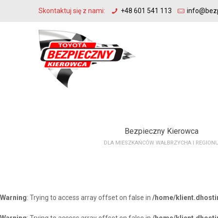
Skontaktuj się z nami:
+48 601 541 113
info@bezp
Bezpieczny Kierowca
DLA MIESZKAŃCÓW WAŁBRZYCHA I REGION
Warning
: Trying to access array offset on false in
/home/klient.dhost