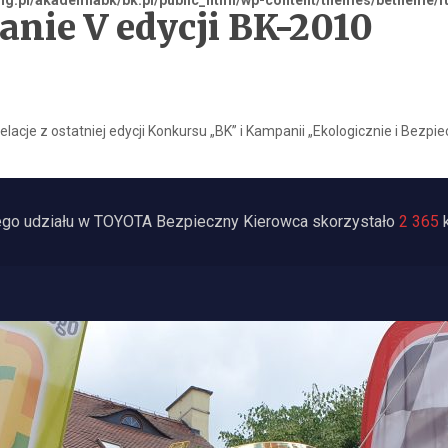
ing.pl/akademiabk/bk.pl/public_html/wp-content/themes/betheme/f
ie V edycji BK-2010
elacje z ostatniej edycji Konkursu „BK” i Kampanii „Ekologicznie i Bezpi
ego udziału w TOYOTA Bezpieczny Kierowca skorzystało
2 365
k