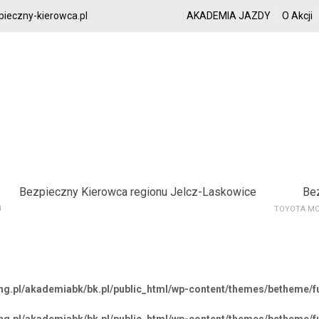
ieczny-kierowca.pl
AKADEMIA JAZDY
O Akcji
Bezpieczny Kierowca regionu Jelcz-Laskowice
Be
U
TOYOTA MO
ing.pl/akademiabk/bk.pl/public_html/wp-content/themes/betheme/f