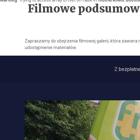
Warning
: Trying to access array offset on false in
/home/klient.dhost
Filmowe podsumowan
Zapraszamy do obejrzenia filmowej galerii, która zawiera r
udostępnienie materiałów.
Z bezpłatn