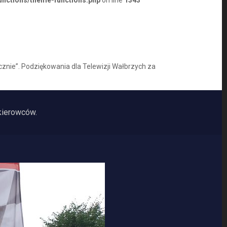
unctions/theme-functions.php
on line
1343
ecznie”. Podziękowania dla Telewizji Wałbrzych za
ierowców.