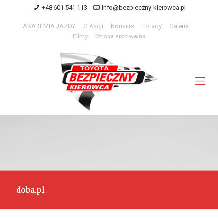
+48 601 541 113
info@bezpieczny-kierowca.pl
AKADEMIA JAZDY
O Akcji
Konkurs
Porady
Galeria
Filmy
Strona archiwalna
doba.pl