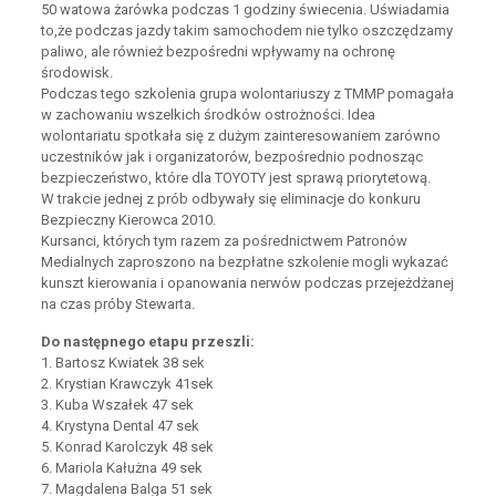
50 watowa żarówka podczas 1 godziny świecenia. Uświadamia
to,że podczas jazdy takim samochodem nie tylko oszczędzamy
paliwo, ale również bezpośredni wpływamy na ochronę
środowisk.
Podczas tego szkolenia grupa wolontariuszy z TMMP pomagała
w zachowaniu wszelkich środków ostrożności. Idea
wolontariatu spotkała się z dużym zainteresowaniem zarówno
uczestników jak i organizatorów, bezpośrednio podnosząc
bezpieczeństwo, które dla TOYOTY jest sprawą priorytetową.
W trakcie jednej z prób odbywały się eliminacje do konkuru
Bezpieczny Kierowca 2010.
Kursanci, których tym razem za pośrednictwem Patronów
Medialnych zaproszono na bezpłatne szkolenie mogli wykazać
kunszt kierowania i opanowania nerwów podczas przejeżdżanej
na czas próby Stewarta.
Do następnego etapu przeszli:
1. Bartosz Kwiatek 38 sek
2. Krystian Krawczyk 41sek
3. Kuba Wszałek 47 sek
4. Krystyna Dental 47 sek
5. Konrad Karolczyk 48 sek
6. Mariola Kałużna 49 sek
7. Magdalena Balga 51 sek