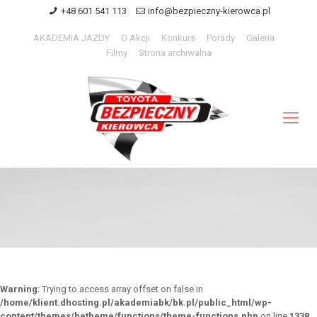
+48 601 541 113
info@bezpieczny-kierowca.pl
AKADEMIA JAZDY
O Akcji
Konkurs
Porady
Galeria
Filmy
Strona archiwalna
Warning
: Trying to access array offset on false in
/home/klient.dhosting.pl/akademiabk/bk.pl/public_html/wp-
content/themes/betheme/functions/theme-functions.php
on line
1338