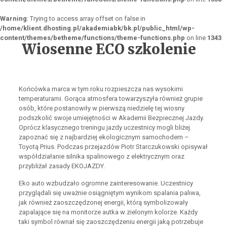
Warning
: Trying to access array offset on false in
/home/klient.dhosting.pl/akademiabk/bk.pl/public_html/wp-
content/themes/betheme/functions/theme-functions.php
on line
1343
Wiosenne ECO szkolenie
Końcówka marca w tym roku rozpieszcza nas wysokimi
temperaturami. Gorąca atmosfera towarzyszyła również grupie
osób, które postanowiły w pierwszą niedzielę tej wiosny
podszkolić swoje umiejętności w Akademii Bezpiecznej Jazdy.
Oprócz klasycznego treningu jazdy uczestnicy mogli bliżej
zapoznać się z najbardziej ekologicznym samochodem –
Toyotą Prius. Podczas przejazdów Piotr Starczukowski opisywał
współdziałanie silnika spalinowego z elektrycznym oraz
przybliżał zasady EKOJAZDY.
Eko auto wzbudzało ogromne zainteresowanie. Uczestnicy
przyglądali się uważnie osiągniętym wynikom spalania paliwa,
jak również zaoszczędzonej energii, którą symbolizowały
zapalające się na monitorze autka w zielonym kolorze. Każdy
taki symbol równał się zaoszczędzeniu energii jaką potrzebuje